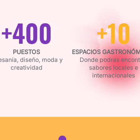
+
400
+
10
PUESTOS
ESPACIOS GASTRONÓ
esanía, diseño, moda y
Donde podras encont
creatividad
sabores locales e
internacionales