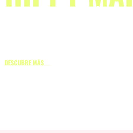
EL MERCADILLO MÁS ANTI
Descubre el mercado más original de la isla: artes
y un ambiente lleno de color y libertad desde 1973
DESCUBRE MÁS