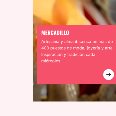
MERCADILLO
Artesanía y alma ibicenca en más de
400 puestos de moda, joyería y arte.
Inspiración y tradición cada
miércoles.