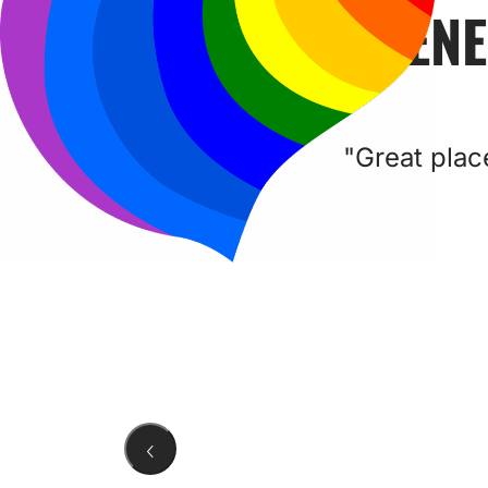
POR QUIENE
"Great pla