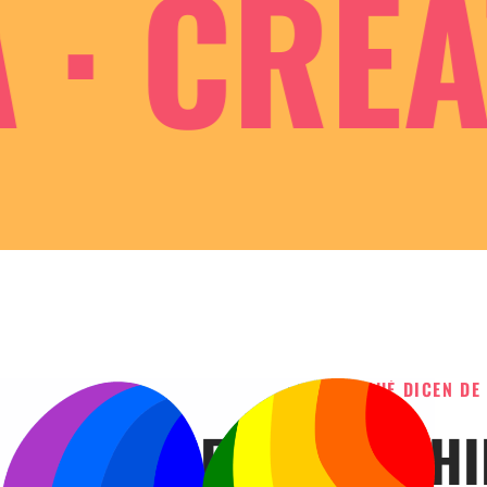
 CREAT
QUÉ DICEN DE
EL ESPÍRITU H